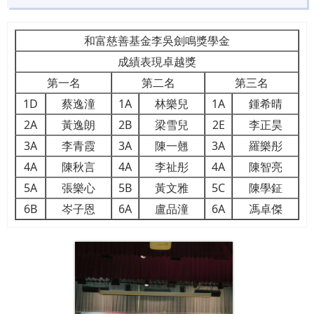
和富慈善基金李吳劍鳴獎學金
成績表現卓越獎
第一名
第二名
第三名
1D
蔡逸潼
1A
林樂兒
1A
鍾希晴
2A
黃逸朗
2B
梁雪兒
2E
李正昊
3A
李青霞
3A
陳一翹
3A
羅樂彤
4A
陳秋言
4A
李祉彤
4A
陳智亮
5A
張樂心
5B
黃文雅
5C
陳學鉦
6B
岑子恩
6A
盧品潼
6A
馮卓傑