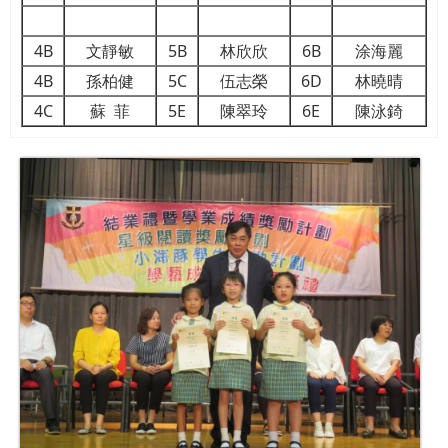
4B
文靜敏
5B
林欣欣
6B
涂海麗
4B
孫柏健
5C
伍志榮
6D
林曉晴
4C
蘇 菲
5E
陳翠玲
6E
陳泳錡