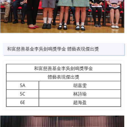
和富慈善基金李吳劍鳴獎學金 體藝表現傑出獎
和富慈善基金李吳劍鳴獎學金
體藝表現傑出獎
5A
胡嘉雯
5C
林詩瑜
6E
趙海盈