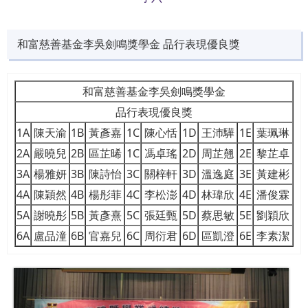
和富慈善基金李吳劍鳴獎學金 品行表現優良獎
和富慈善基金李吳劍鳴獎學金
品行表現優良獎
1A
陳天渝
1B
黃彥嘉
1C
陳心恬
1D
王沛驊
1E
葉珮琳
2A
嚴曉兒
2B
區芷晞
1C
馮卓瑤
2D
周芷翹
2E
黎芷卓
3A
楊雅妍
3B
陳詩怡
3C
關梓軒
3D
溫逸庭
3E
黃建彬
4A
陳穎然
4B
楊彤菲
4C
李松澎
4D
林瑋欣
4E
潘俊霖
5A
謝曉彤
5B
黃彥熹
5C
張廷甄
5D
蔡思敏
5E
劉穎欣
6A
盧品潼
6B
官嘉兒
6C
周衍君
6D
區凱澄
6E
李素潔