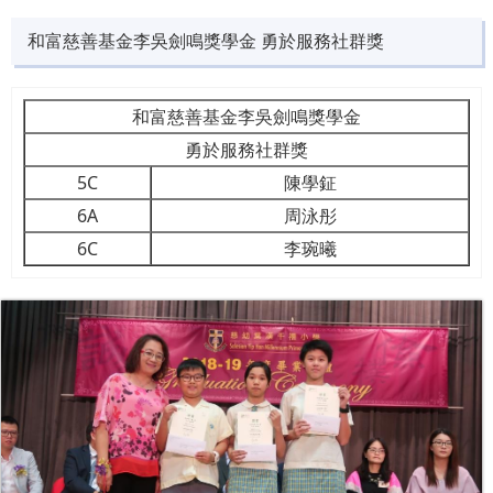
和富慈善基金李吳劍鳴獎學金 勇於服務社群獎
和富慈善基金李吳劍鳴獎學金
勇於服務社群獎
5C
陳學鉦
6A
周泳彤
6C
李琬曦