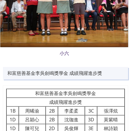
小六
和富慈善基金李吳劍鳴獎學金 成績飛躍進步獎
和富慈善基金李吳劍鳴獎學金
成績飛躍進步獎
1B
周晞渝
2B
李柔柔
3C
張澤炫
1D
呂穎心
2B
沈珈進
3D
莫紫晴
1D
陳可兒
2D
吳俊輝
3E
林詩穎