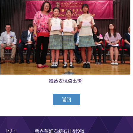
體藝表現傑出獎
返回
地址:
新界葵涌石籬石排街9號