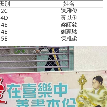
班別
姓名
2C
陳雅俊
4D
黃以俐
4E
梁諾銘
4E
劉家熙
5E
陳雅柔