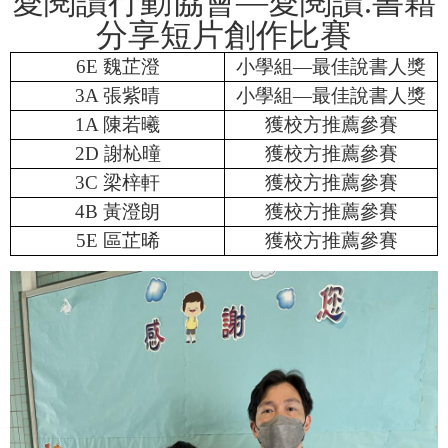
愛閱讀行動協會—愛閱讀
.
書籍
分享短片創作比賽
6E
魏芷澄
小學組—最佳說書人獎
3A
張紫晴
小學組—最佳說書人獎
1A
陳若曦
獲校方推薦參賽
2D
謝杺曈
獲校方推薦參賽
3C
梁梓軒
獲校方推薦參賽
4B
黃澄朗
獲校方推薦參賽
5E
區芷晞
獲校方推薦參賽