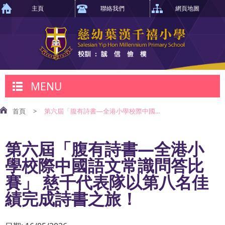
主頁
聯絡我們
網頁地圖
MENU
首頁
>
第六屆「腹有詩書—全港小學校際中國...
第六屆「腹有詩書—全港小
學校際中國語文常識問答比
賽」 慈千代表隊以第八名佳
績完成詩書之旅！