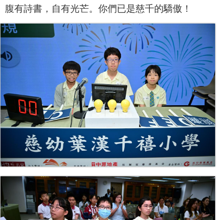
腹有詩書，自有光芒。你們已是慈千的驕傲！