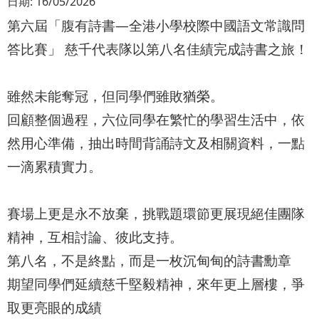
日期:
16/05/2026
第六屆「腹有詩書—全港小學校際中國語文常識問
答比賽」 慈千代表隊以第八名佳績完成詩書之旅！
雖然未能奪冠，但同學們雖敗猶榮。
回顧整個過程，六位同學在繁忙的學習生活中，依
然用心準備，抽出時間背誦詩文及相關資料，一點
一滴累積實力。
賽場上更是永不放棄，挑戰題環節更展現絕佳團隊
精神，互相討論、彼此支持。
第八名，不是終點，而是一枚沉甸甸的詩書勳章
期望同學們延續慈千堅毅精神，來年更上層樓，爭
取更亮眼的成績