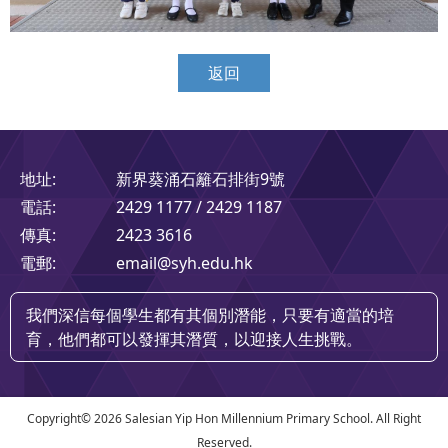
返回
地址:
新界葵涌石籬石排街9號
電話:
2429 1177 / 2429 1187
傳真:
2423 3616
電郵:
email@syh.edu.hk
我們深信每個學生都有其個別潛能，只要有適當的培
育，他們都可以發揮其潛質，以迎接人生挑戰。
Copyright©
2026 Salesian Yip Hon Millennium Primary School. All Right
Reserved.