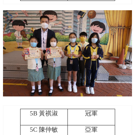
5B
黃祺淑
冠軍
5C
陳仲敏
亞軍