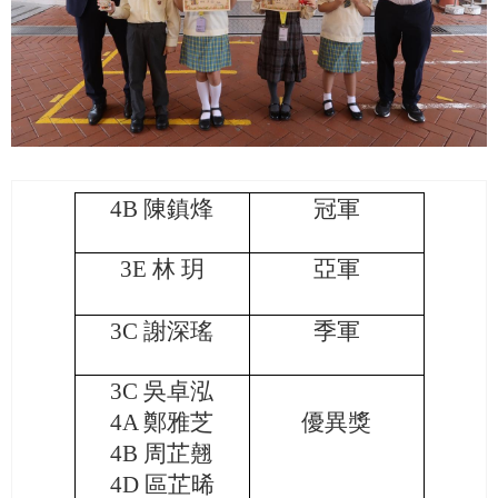
4B
陳鎮烽
冠軍
3E
林 玥
亞軍
3C
謝深瑤
季軍
3C
吳卓泓
4A
鄭雅芝
優異獎
4B
周芷翹
4D
區芷晞