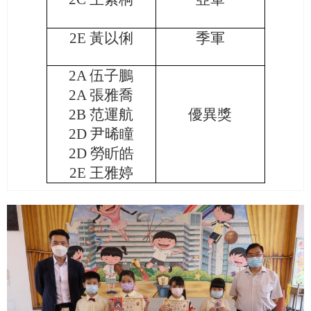
2E
黃以俐
季軍
2A
伍子鵬
2A
張雅喬
2B
范運航
優異獎
2D
尹晞瞳
2D
勞盺皓
2E
王雅婷