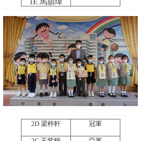
1E
馬顥瑋
2D
梁梓軒
冠軍
2C
王紫桐
亞軍