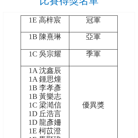
比賽得獎名單
1E
高梓宸
冠軍
1B
陳熹琳
亞軍
1C
吳宗耀
季軍
1A
沈鑫辰
1A
鍾思燑
1B
李孝彥
1B
黃樂志
1C
梁澔信
優異獎
1D
丘浩言
1D
龍彥姍
1E
柯苡澄