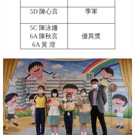
5D
陳心言
季軍
5C
陳泳姍
6A
陳秋言
優異獎
6A
黃 澄