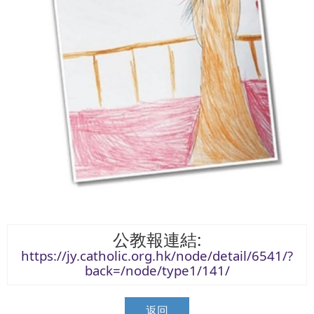
:
公教報連結
https://jy.catholic.org.hk/node/detail/6541/?
back=/node/type1/141/
返回