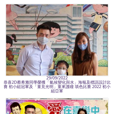
29/09/2022
恭喜2D蔡希雅同學榮獲「氣候變化與水」海報及標語設計比
賽 初小組冠軍及「童見光明」童來護瞳 填色比賽 2022 初小
組亞軍