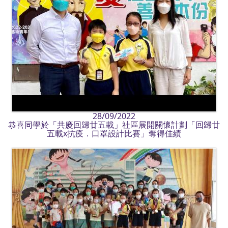
28/09/2022
恭喜同學於「共慶回歸廿五載」社區展開關懷計劃「回歸廿
五載x抗疫．口罩設計比賽」奪得佳績