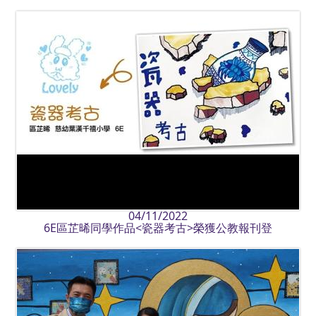
04/11/2022
6E區芷晞同學作品<瓷器考古>榮獲公教報刊登