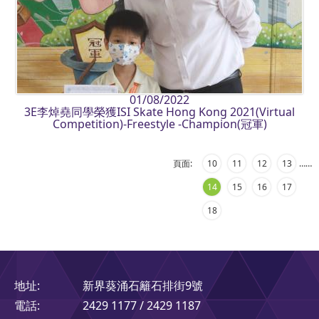
01/08/2022
3E李焯堯同學榮獲ISI Skate Hong Kong 2021(Virtual
Competition)-Freestyle -Champion(冠軍)
頁面:
10
11
12
13
…
…
14
15
16
17
18
地址:
新界葵涌石籬石排街9號
電話:
2429 1177 / 2429 1187