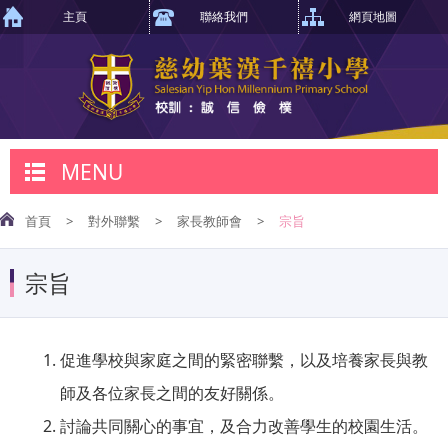
主頁
聯絡我們
網頁地圖
MENU
首頁
>
對外聯繫
>
家長教師會
>
宗旨
宗旨
促進學校與家庭之間的緊密聯繫，以及培養家長與教
師及各位家長之間的友好關係。
討論共同關心的事宜，及合力改善學生的校園生活。