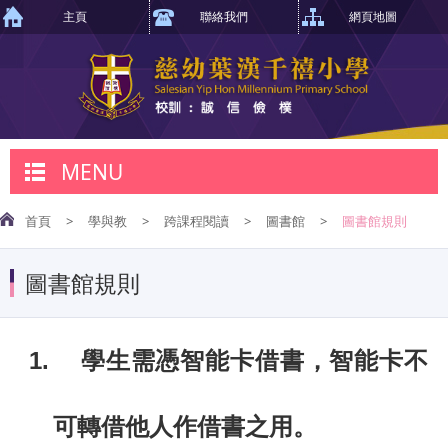
主頁
聯絡我們
網頁地圖
MENU
首頁
>
學與教
>
跨課程閱讀
>
圖書館
>
圖書館規則
圖書館規則
1.
學生需憑智能卡借書，智能卡不
可轉借他人作借書之用。