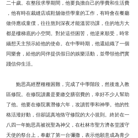
二十歲。在整段求學期間，他要負擔自己的學費和生活費
，他有時在裁縫店或鞋舖做些學童的工作，有時會在餐廳
做侍應或童僕，往往熬到深夜才能溫習功課，住的地方大
都是樓梯底的小空間。對於這些困苦，他逆來順受，時常
緬想天主預示給他的使命。在中學時期，他還組織了一個
同樂會，給他的同伴提供假日的娛樂活動，並帶領他們實
踐信仰生活。
鮑思高經歷種種困難，完成了中學階段，然後進入教
區修院。在修院讀書是要繳交膳宿費的，幸好不少人幫助
了他。他要在修院裏潛修六年，攻讀哲學和神學。他的性
格活潑好動，但卻認真地恪守修院的大小規則。終於在一
八四一年鮑思高被祝聖為神父，在杜林市聖方濟各堂護守
天使的祭台上，奉獻了第一台彌撒，表示他願意成為青少