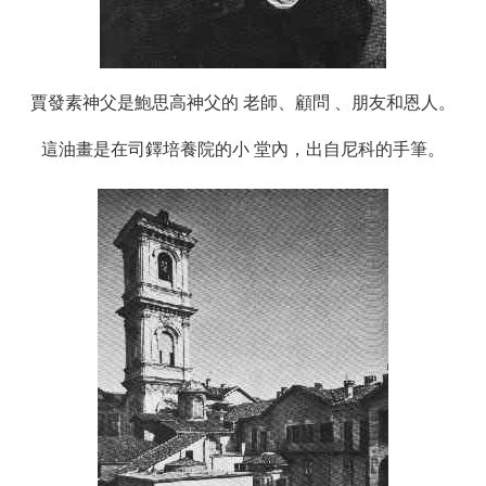
賈發素神父是鮑思高神父的 老師、顧問 、朋友和恩人。
這油畫是在司鐸培養院的小 堂內，出自尼科的手筆。