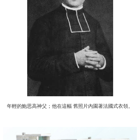
年輕的鮑思高神父；他在這幅 舊照片內園著法國式衣領。