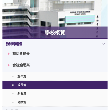
學校概覽
辦學團體
慈幼會簡介
會祖鮑思高
童年篇
成長篇
創會篇
傳播篇