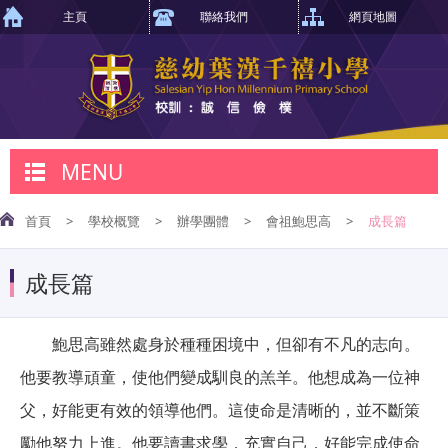
主頁
聯絡我們
網頁地圖
MENU
首頁
>
學校概覽
>
辦學團體
>
會祖鮑思高
>
成長篇
成長篇
鮑思高雖然處身於種種困境中，但卻有不凡的志向。
他要教導頑童，使他們變成馴良的羔羊。他想成為一位神
父，好能更有效的領導他們。這使命是清晰的，並不斷策
勵他努力上進。他要讀書求學，充實自己，好能完成使命