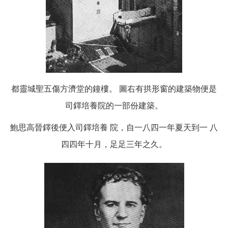
都靈城聖五傷方濟堂的鐘樓。 圖右有拱形窗的建築物便是
司鐸培養院的一部份建築。
鮑思高晉鐸後便入司鐸培養 院，自一八四一年夏天到一 八
四四年十月，足足三年之久。