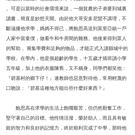
。可是以當時的社會環境來說，一個貧農的子弟要到城裏
讀書，簡直是妙想天開。由於他大哥安多尼蠻不講理，不
斷滋擾他求學，媽媽不得已，將鮑思高送到莫里亞鎮一戶
人家中當童僕，做看牛和牛房間的雜務。他後來得到眾人
的幫助， 籌集學費和足夠的物品，才能正式入讀縣城中的
學校。在學內，他是個超齡的學生，十五歲才插班讀小學
五年級，加上他的衣服陳舊，又不稱身，同學們都笑他：
『碧基村的鄉下仔！』連教師也惡意對待他，常用輕蔑的
口吻說：『碧基這種地方能出些什麼好東西？』
鮑思高在求學的生活上飽嚐艱苦，但仍然勤奮工作，
堅守著自己的目標。他性情活潑，樂於助人，而且具有敏
銳的智力和良好的記憶力，終於順利完成了中學，那時他