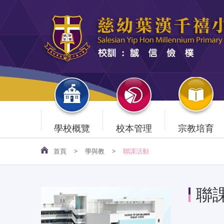
學校概覽
校本管理
宗教培育
首頁
>
學與教
>
聯課活動
聯