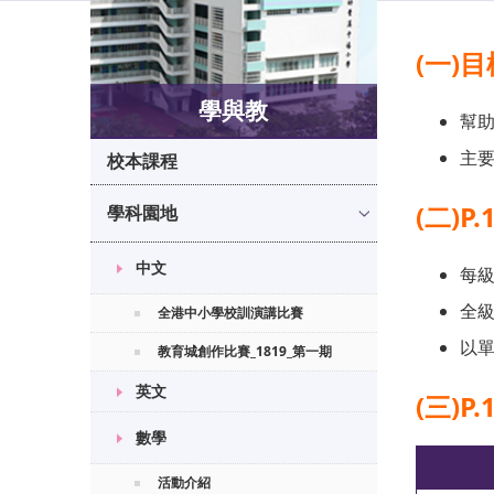
(一)目
學與教
幫
主
校本課程
(二)P
學科園地
中文
每
全
全港中小學校訓演講比賽
以單
教育城創作比賽_1819_第一期
英文
(三)P
數學
活動介紹