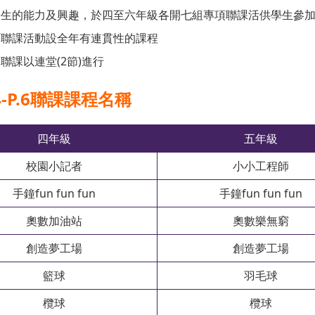
學生的能力及興趣，於四至六年級各開七組專項聯課活供學生參
項聯課活動設全年有連貫性的課程
聯課以連堂(2節)進行
.4-P.6聯課課程名稱
四年級
五年級
校園小記者
小小工程師
手鐘fun fun fun
手鐘fun fun fun
奧數加油站
奧數樂無窮
創造夢工場
創造夢工場
籃球
羽毛球
欖球
欖球