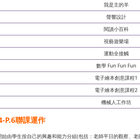
我是主的羊
聲響設計
閱讀小百科
視藝遊樂場
運動全接觸
數學 Fun Fun Fun
電子繪本創意課程1
電子繪本創意課程2
機械人工作坊
P.4-P.6聯課運作
4開始由學生按自己的興趣和能力分組(包括：老師平日的觀察、