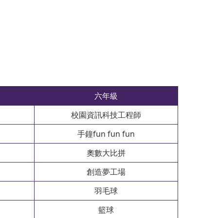
加
六年級
校園資訊科技工程師
手鐘fun fun fun
奧數大比拼
創造夢工場
羽毛球
籃球