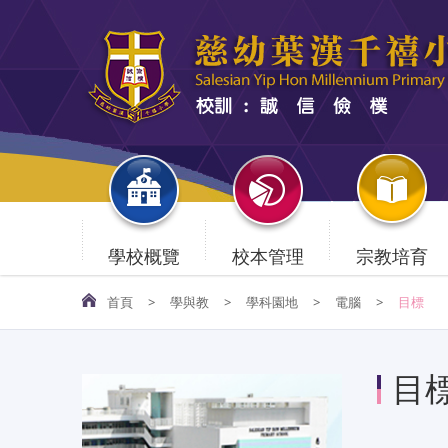
學校概覽
校本管理
宗教培育
首頁
>
學與教
>
學科園地
>
電腦
>
目標
目