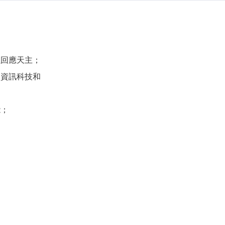
以回應天主；
用資訊科技和
能；