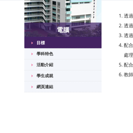
透
透
電腦
透
目標
配
學科特色
處
配
活動介紹
教
學生成就
網頁連結