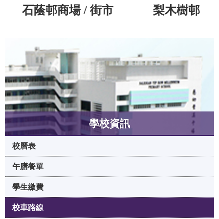
石蔭邨商場
/
街市
梨木樹邨
學校資訊
校曆表
午膳餐單
學生繳費
校車路線