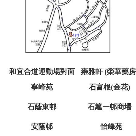
和宜合道運動場對面
雍雅軒
(
榮華藥房
寧峰苑
石富根
(
金花
)
石蔭東邨
石籬一邨商場
安蔭邨
怡峰苑