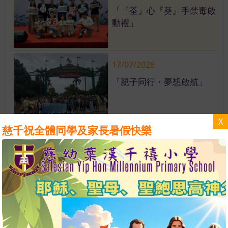
「『荃』心『葵』手禁毒啟
動禮」
17/07/2026
「親子同行・夢想啟航」
X
慈千祝全體同學及家長暑假快樂
16/07/2026
慈千全力支持仁濟醫院舉辦
「仁濟安老送關懷...
光榮榜
更多
30/07/2026
16/07/2026
慈千畢業生伍穎彤Rainbow
慈幼葉漢千禧小學2025-