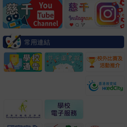
小學足球比賽冠軍
01/07/2026
2526_和富慈善基金成績獎P1
01/07/2026
10/07/2026
2526_童夢慈善基金獎學金
慈千乒乓球校隊勇奪東區乒
常用連結
乓球回歸盃U9盾賽冠軍
29/06/2026
「親子同行·夢想啟航」慈千家庭故事比賽
24/06/2026
10/07/2026
2526_謝家賢神父獎學金(傑出運動員獎)
慈幼葉漢千禧小學2025-
2026 第三次考試P1-P5
TOP20及小海豚頒獎禮