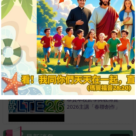
出戰全國滑板錦標賽
2026年度慈...
18/07/2026
本校圖書館主任鍾絮蘭老師
獲聯合電子出版有限公司邀
請於第五屆香港中小學電子
閱讀論壇暨《讓孩子愛上閱
讀的100個方法》新書發佈
會作分享嘉賓
18/07/2026
恭賀本校於學與教博覽
2026主講「春聯創作」
17/07/2026