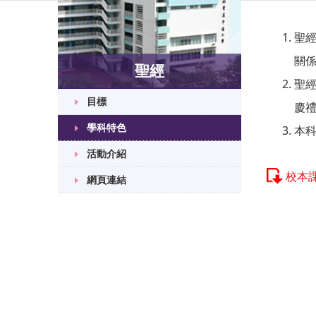
聖
關係
聖經
聖
目標
慶
學科特色
本
活動介紹
校本
網頁連結