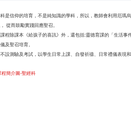
經科是信仰的培育，不是純知識的學科，所以，教師會利用厄瑪
， 從而鼓勵實踐回應聖召。
經課程除課本《給孩子的喜訊》外，還包括:靈德育課的「生活事
禮儀及聖召培育。
科不設測驗及考試，以學生日常上課、自發祈禱、日常禮儀表現
課程簡介圖-聖經科