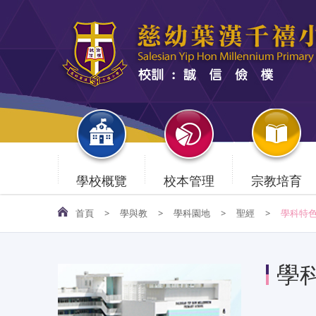
學校概覽
校本管理
宗教培育
首頁
>
學與教
>
學科園地
>
聖經
>
學科特
學