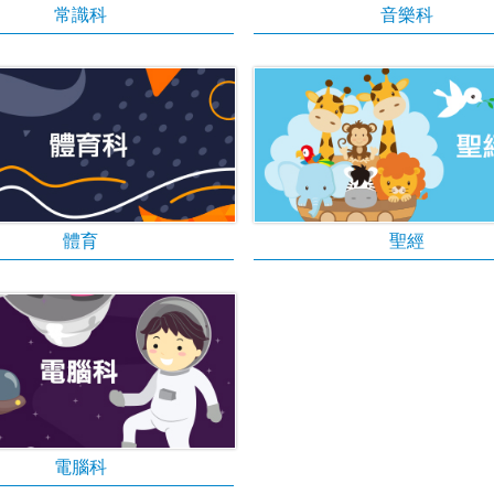
常識科
音樂科
體育
聖經
電腦科