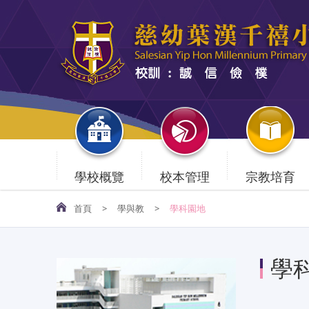
學校概覽
校本管理
宗教培育
首頁
>
學與教
>
學科園地
學