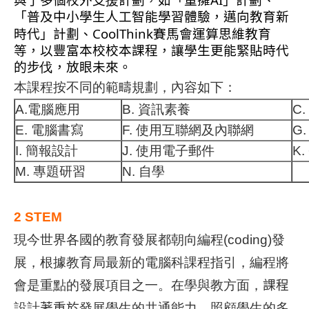
與了多個校外支
援
計劃，如「童擁
」計劃、
「普及中小學生人工智能學習體驗，邁向教育新
CoolThink
時代」計劃、
賽馬會運算思維教育
等，以豐富本校校本課程，讓學生更能緊貼時代
的步
伐
，放眼未來。
本課程按不同的範疇規劃，內容如下：
A.
電腦應用
B.
資訊素養
C.
E.
電腦書寫
F.
使用互聯網及內聯網
G
I.
簡報設計
J.
使用電子郵件
K.
M.
專題研習
N.
自學
2 STEM
現今世界各國的教育發展都朝向編程
(coding)
發
展，根據教育局最新的電腦科課程指引，編程將
會是重點的發展項目之一。在學與教方面，
課程
設計
著重於
發展學生的共通能力，照顧學生的多