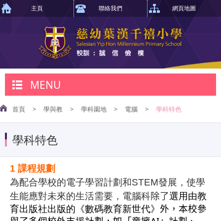
主頁
聯絡我們
網頁地圖
MENU
首頁
>
學與教
>
學科園地
>
電腦
>
學科特色
學科特色
1
課程規劃
為配合學校的電子學習計劃和
STEM
發展，使學
生能應對未來的生活需要，電腦科
除了
選用由教
育出版社出版的《數碼教育新世代》
外，本校參
AI