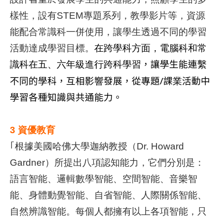
樣性，設有
STEM
專題系列，教學影片等，資源
能配合常識科一併使用，讓學生透過不同的學習
活動達成學習目標。
在跨學科方面，電腦科和常
識科在五、六年級進行跨科學習
，讓學生能連
繫
/
不同的學科，互相影
響
發展，從專題
課
業
活動中
學習各種知識與共通能力。
3
資優教育
｢根據美國哈佛大學迦納教授（
Dr. Howard
Gardner
）所提出八項認知能力，它們分別是：
語言智能、邏輯數學智能、空間智能、音樂智
能、身體動覺智能、自省智能、人際關係智能、
自然辨識智能。每個人都擁有以上各項智能，只