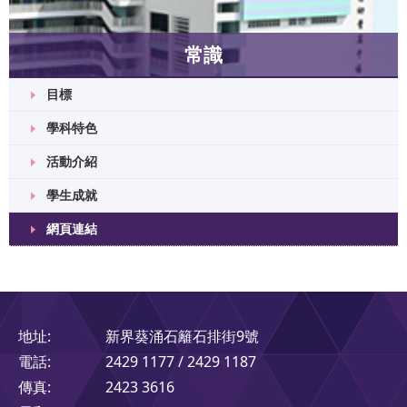
常識
目標
學科特色
活動介紹
學生成就
網頁連結
地址:
新界葵涌石籬石排街9號
電話:
2429 1177 / 2429 1187
傳真:
2423 3616