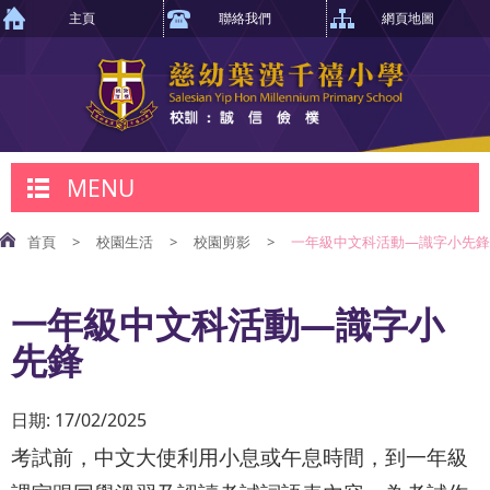
主頁
聯絡我們
網頁地圖
MENU
首頁
>
校園生活
>
校園剪影
>
一年級中文科活動—識字小先鋒
一年級中文科活動—識字小
先鋒
日期:
17/02/2025
考試前，中文大使利用小息或午息時間，到一年級