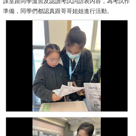
課室跟同學溫習及認讀考試詞語表內容，為考試作
準備，同學們都認真跟哥哥姐姐進行活動。